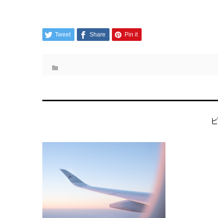
Tweet
Share
Pin it