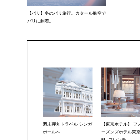
【パリ】冬のパリ旅行。カタール航空で
パリに到着。
週末弾丸トラベル シンガ
【東京ホテル】 フ
ポールへ
ーズンズホテル東
町 -フレンチ...