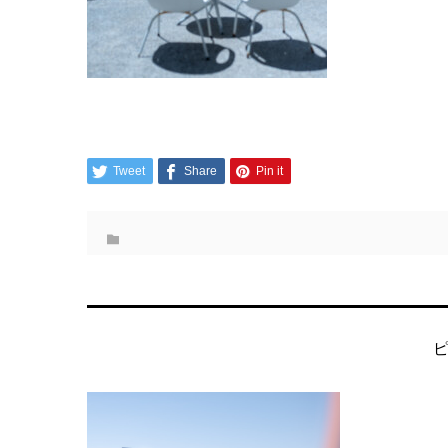
Tweet
Share
Pin it