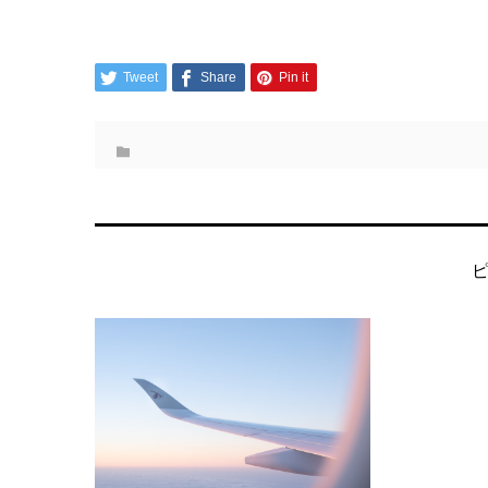
Tweet
Share
Pin it