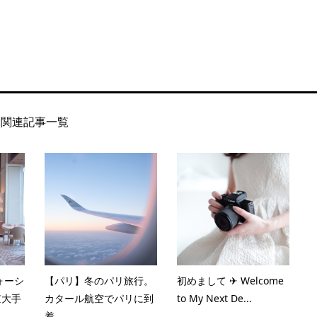
関連記事一覧
ォーシ
【パリ】冬のパリ旅行。
初めまして ✈︎ Welcome
京大手
カタール航空でパリに到
to My Next De...
着。