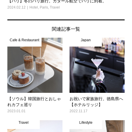
【パリ】冬のパリ旅行。カタール航空でパリに到着。
2024.02.12
Hotel
,
Paris
,
Travel
関連記事一覧
Cafe & Restaurant
Japan
【ソウル】韓国旅行とおしゃ
お祝いで家族旅行。徳島県へ
れカフェ巡り
【ホテルリッジ】
2023.01.01
2022.11.17
Travel
Lifestyle