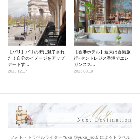
【パリ】パリの街に魅了され
【香港ホテル】週末は香港旅
た！自分のイメージをアップ
行~セントレジス香港でエレ
デートす...
ガンスス...
2023.12.17
2023.08.19
フォト・トラベルライターYuka @yuka_no.5 によるトラベル