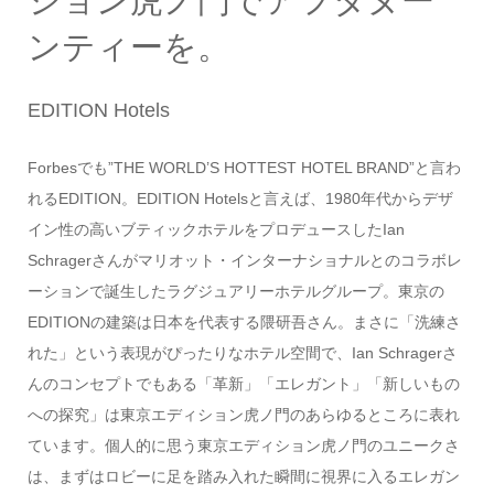
ション虎ノ門でアフタヌー
ンティーを。
EDITION Hotels
Forbesでも”THE WORLD’S HOTTEST HOTEL BRAND”と言わ
れるEDITION。EDITION Hotelsと言えば、1980年代からデザ
イン性の高いブティックホテルをプロデュースしたIan
Schragerさんがマリオット・インターナショナルとのコラボレ
ーションで誕生したラグジュアリーホテルグループ。東京の
EDITIONの建築は日本を代表する隈研吾さん。まさに「洗練さ
れた」という表現がぴったりなホテル空間で、Ian Schragerさ
んのコンセプトでもある「革新」「エレガント」「新しいもの
への探究」は東京エディション虎ノ門のあらゆるところに表れ
ています。個人的に思う東京エディション虎ノ門のユニークさ
は、まずはロビーに足を踏み入れた瞬間に視界に入るエレガン