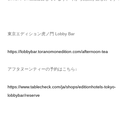
東京エディション虎ノ門 Lobby Bar
https://lobbybar.toranomonedition.com/afternoon-tea
アフタヌーンティーの予約はこちら↓
https://www.tablecheck.com/ja/shops/editionhotels-tokyo-
lobbybar/reserve