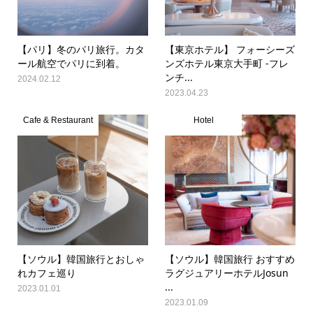
【パリ】冬のパリ旅行。カタ
【東京ホテル】 フォーシーズ
ール航空でパリに到着。
ンズホテル東京大手町 -フレ
ンチ...
2024.02.12
2023.04.23
Cafe & Restaurant
Hotel
【ソウル】韓国旅行とおしゃ
【ソウル】韓国旅行 おすすめ
れカフェ巡り
ラグジュアリーホテルJosun
...
2023.01.01
2023.01.09