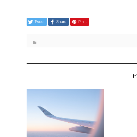
Tweet
Share
Pin it